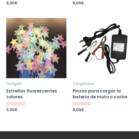
Valorado
8,00
€
Valorado
8,00
€
en
en
0
0
de
de
5
5
Gadgets
Cargadores
Estrellas fluorescentes
Pinzas para cargar la
colores
bateria de moto o coche
Valorado
3,00
€
Valorado
8,00
€
en
en
0
0
de
de
5
5