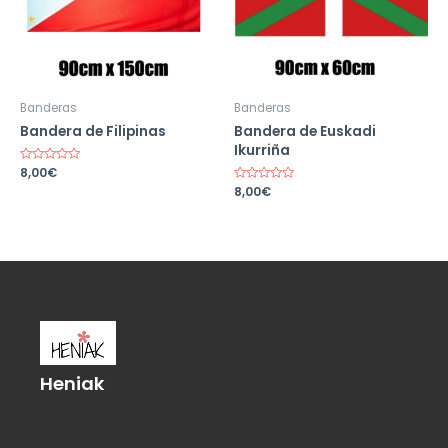
Banderas
Banderas
Bandera de Filipinas
Bandera de Euskadi
Ikurriña
Valorado
8,00
€
en
Valorado
8,00
€
0
en
de
0
5
de
5
Heniak