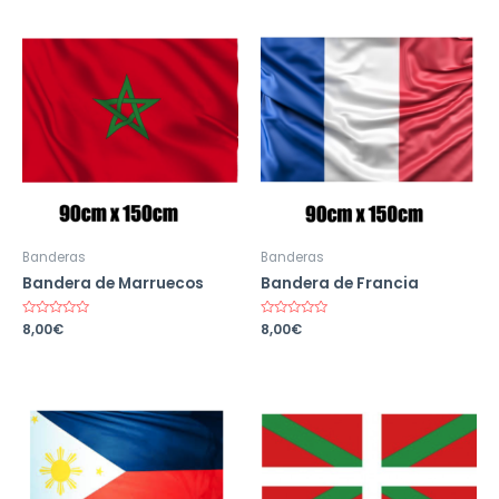
Banderas
Banderas
Bandera de Marruecos
Bandera de Francia
Valorado
8,00
€
Valorado
8,00
€
en
en
0
0
de
de
5
5