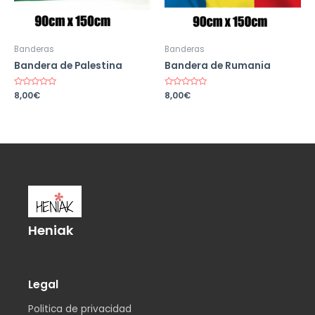
Banderas
Banderas
Bandera de Palestina
Bandera de Rumania
Valorado
8,00
€
Valorado
8,00
€
en
en
0
0
de
de
5
5
Heniak
Legal
Politica de privacidad