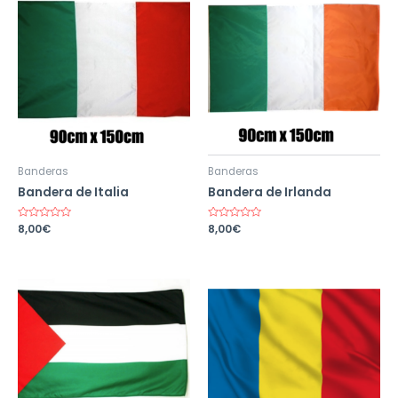
Banderas
Banderas
Bandera de Italia
Bandera de Irlanda
Valorado
8,00
€
Valorado
8,00
€
en
en
0
0
de
de
5
5