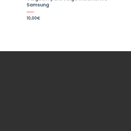
Samsung
10,00
€
Valorado
en
0
de
5