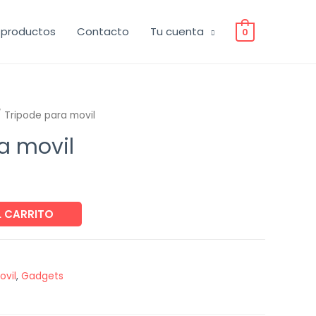
 productos
Contacto
Tu cuenta
0
 Tripode para movil
a movil
L CARRITO
ovil
,
Gadgets