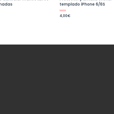
amadas
templado iPhone 6/6S
4,00
€
Valorado
en
0
de
5