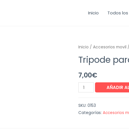
Inicio
Todos los
Inicio
/
Accesorios movil
/
Tripode par
7,00
€
Tripode
AÑADIR A
para
movil
SKU:
0153
cantidad
Categorías:
Accesorios m