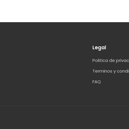
5
Legal
Politica de priva
Terminos y cond
FAQ