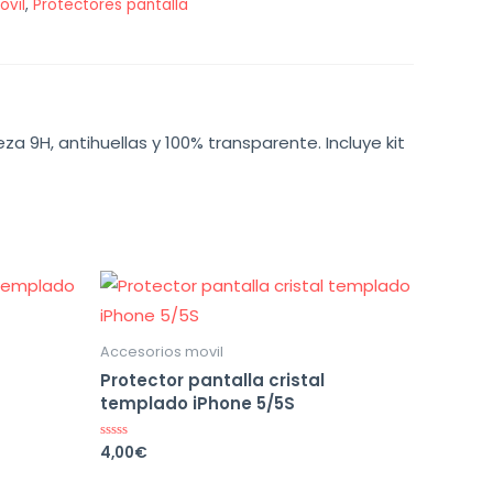
ovil
,
Protectores pantalla
za 9H, antihuellas y 100% transparente. Incluye kit
Accesorios movil
Protector pantalla cristal
templado iPhone 5/5S
4,00
€
Valorado
en
0
de