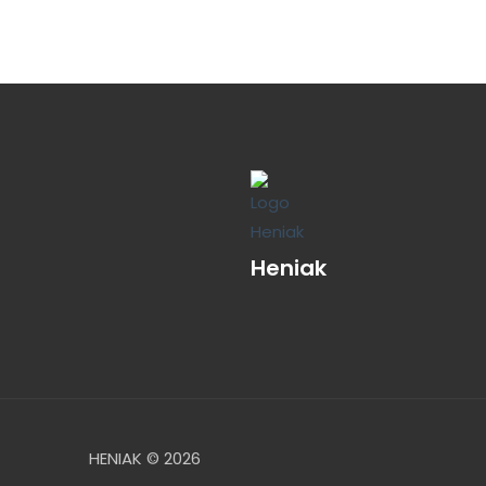
5
5
Heniak
HENIAK © 2026