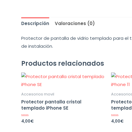
Descripción
Valoraciones (0)
Protector de pantalla de vidrio templado para el te
de instalación.
Productos relacionados
Accesorios movil
Accesorios
Protector pantalla cristal
Protector
templado iPhone SE
templado
4,00
€
4,00
€
Valorado
Valorado
en
en
0
0
de
de