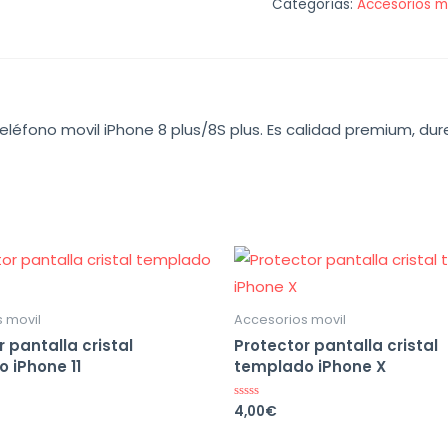
Categorías:
Accesorios m
léfono movil iPhone 8 plus/8S plus. Es calidad premium, dure
 movil
Accesorios movil
 pantalla cristal
Protector pantalla cristal
 iPhone 11
templado iPhone X
4,00
€
Valorado
en
0
de