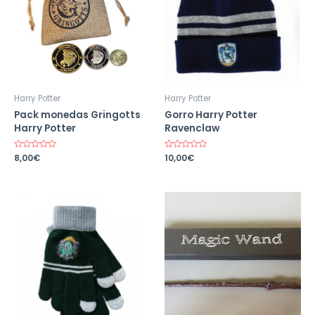
Harry Potter
Harry Potter
Pack monedas Gringotts
Gorro Harry Potter
Harry Potter
Ravenclaw
Valorado
8,00
€
Valorado
10,00
€
en
en
0
0
de
de
5
5