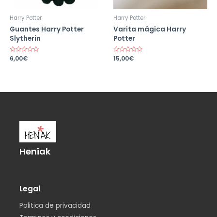
Harry Potter
Harry Potter
Guantes Harry Potter
Varita mágica Harry
Slytherin
Potter
Valorado
6,00
€
Valorado
15,00
€
en
en
0
0
de
de
5
5
Heniak
Legal
Politica de privacidad