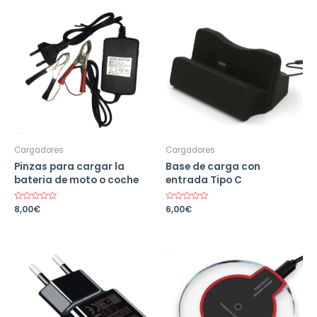
Cargadores
Cargadores
Pinzas para cargar la
Base de carga con
bateria de moto o coche
entrada Tipo C
Valorado
8,00
€
Valorado
6,00
€
en
en
0
0
de
de
5
5