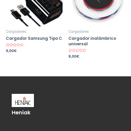
Cargadores
Cargadores
Cargador Samsung Tipo C
Cargador inalámbrico
universal
Valorado
9,00
€
en
Valorado
8,00
€
0
en
de
0
5
de
5
Heniak