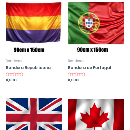
Banderas
Banderas
Bandera Republicana
Bandera de Portugal
Valorado
8,00
€
Valorado
8,00
€
en
en
0
0
de
de
5
5