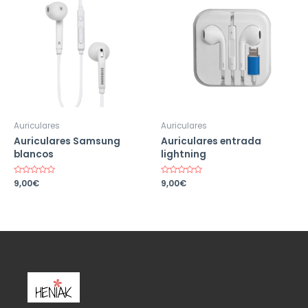
Auriculares
Auriculares
Auriculares Samsung
Auriculares entrada
blancos
lightning
Valorado
9,00
€
Valorado
9,00
€
en
en
0
0
de
de
5
5