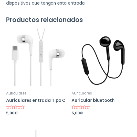
dispositivos que tengan esta entrada.
Productos relacionados
Auriculares
Auriculares
Auriculares entrada Tipo C
Auricular bluetooth
Valorado
5,00
€
Valorado
5,00
€
en
en
0
0
de
de
5
5