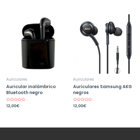
en
en
0
0
de
de
5
5
Auriculares
Auriculares
Auricular inalámbrico
Auriculares Samsung AKG
Bluetooth negro
negros
Valorado
12,00
€
Valorado
12,00
€
en
en
0
0
de
de
5
5