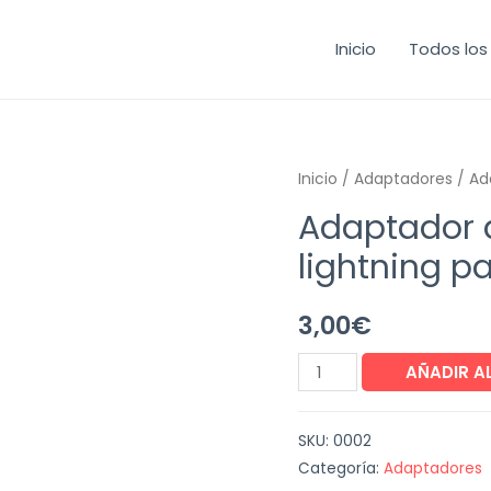
Inicio
Todos los
Inicio
/
Adaptadores
/ Ad
Adaptador a
lightning p
3,00
€
Adaptador
AÑADIR A
auriculares
jack
SKU:
0002
a
Categoría:
Adaptadores
lightning