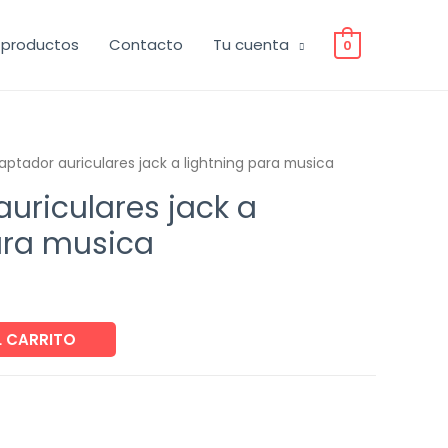
 productos
Contacto
Tu cuenta
0
aptador auriculares jack a lightning para musica
uriculares jack a
ara musica
L CARRITO