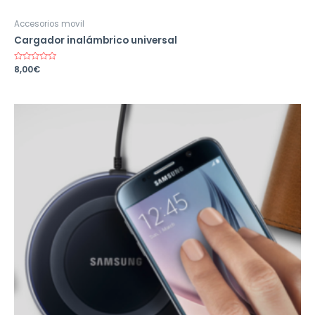
Accesorios movil
Cargador inalámbrico universal
Valorado
8,00
€
en
0
de
5