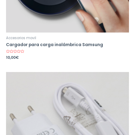
Accesorios movil
Cargador para carga inalámbrica Samsung
Valorado
10,00
€
en
0
de
5