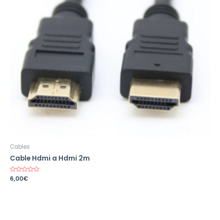
Cables
Cable Hdmi a Hdmi 2m
Valorado
6,00
€
en
0
de
5