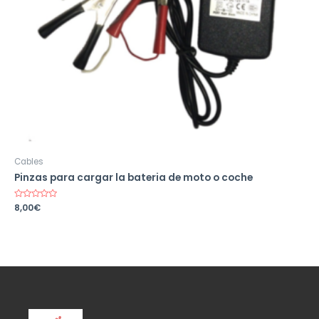
Cables
Pinzas para cargar la bateria de moto o coche
Valorado
8,00
€
en
0
de
5