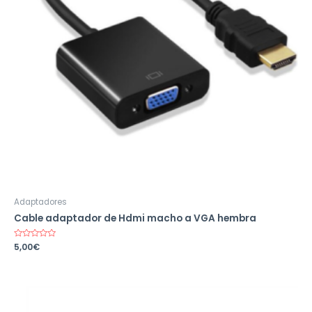
Adaptadores
Cable adaptador de Hdmi macho a VGA hembra
Valorado
5,00
€
en
0
de
5