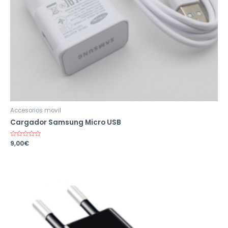
Accesorios movil
Cargador Samsung Micro USB
Valorado
9,00
€
en
0
de
5