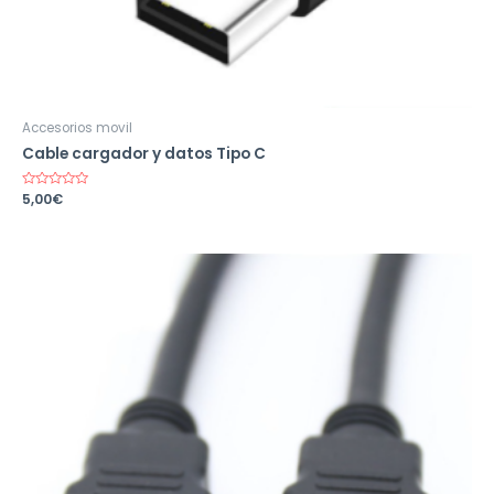
Accesorios movil
Cable cargador y datos Tipo C
Valorado
5,00
€
en
0
de
5