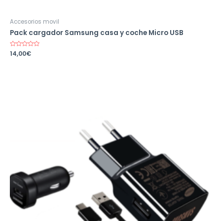
Accesorios movil
Pack cargador Samsung casa y coche Micro USB
Valorado
14,00
€
en
0
de
5