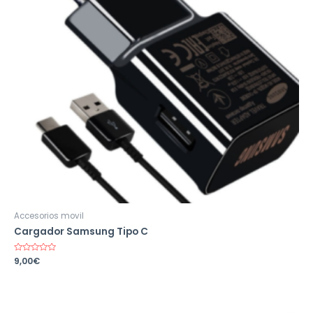
Accesorios movil
Cargador Samsung Tipo C
Valorado
9,00
€
en
0
de
5