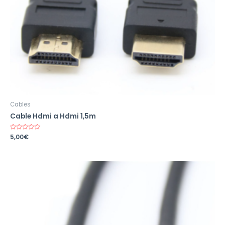
Cables
Cable Hdmi a Hdmi 1,5m
Valorado
5,00
€
en
0
de
5